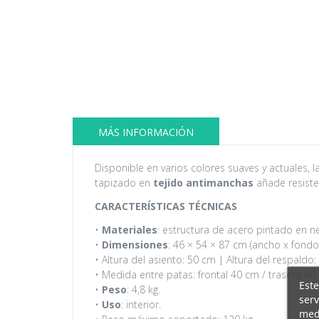
MÁS INFORMACIÓN
Disponible en varios colores suaves y actuales, 
tapizado en
tejido antimanchas
añade resiste
CARACTERÍSTICAS TÉCNICAS
•
Materiales
: estructura de acero pintado en ne
•
Dimensiones
: 46 × 54 × 87 cm (ancho x fondo 
• Altura del asiento: 50 cm | Altura del respald
• Medida entre patas: frontal 40 cm / trasera 40
Este
•
Peso
: 4,8 kg.
serv
•
Uso
: interior.
medi