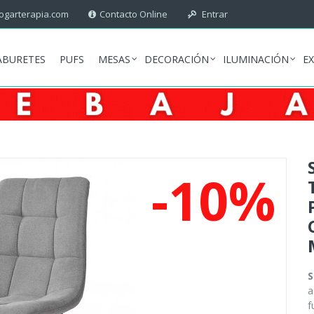
garterapia.com
Contacto Online
Entrar
ABURETES
PUFS
MESAS
DECORACIÓN
ILUMINACIÓN
E
-10%
S
a
f