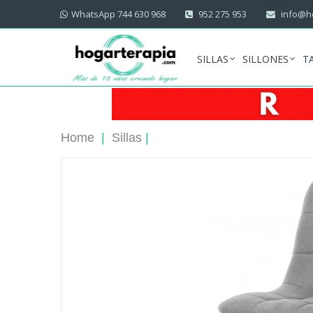
WhatsApp 744 630 968
952 275 953
info@ho
SILLAS
SILLONES
T
Home
|
Sillas
|