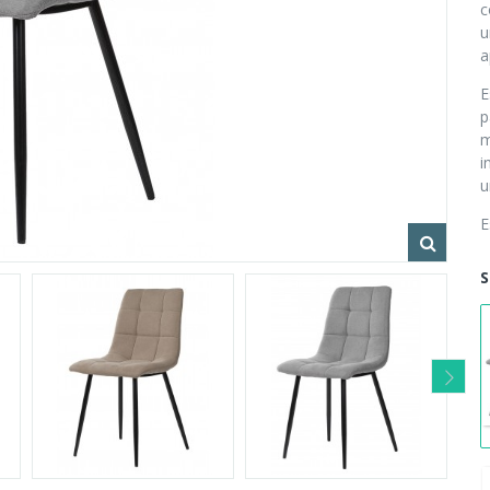
c
u
a
E
p
m
i
u
E
S