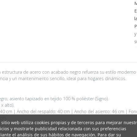
M
E
l
P
y
s
la estructura de acero con acabado negro refuerza su estilo moderno 
ncia y un mantenimiento sencillo, ideal para hogares dinámicos.
gro; asiento tapizado en tejido 100 % poliéster (Signo).
x alto).
o: 40 cm | Ancho del respaldo: 40 cm | Ancho del asiento: 46 cm | Fon
 cm.
 sitio web utiliza cookies propias y de terceros para mejorar nuest
icios y mostrarle publicidad relacionada con sus preferencias
ante el análisis de sus hábitos de navegación. Para dar su