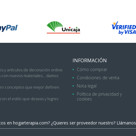
INFORMACIÓN
Cómo comprar
s y artículos de decoración online
con nuevos materiales... damos
Condiciones de venta
Nota legal
uatro conceptos que mejor definen
Política de privacidad y
on el estilo que deseas y logres
cookies
ctos en
hogarterapia.com
? ¿Quieres ser proveedor nuestro? Llámanos