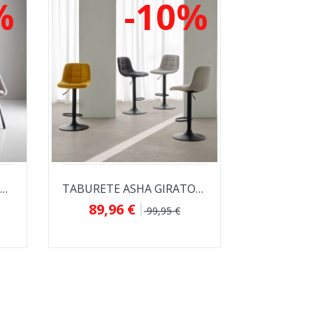
%
-10%
SILLA AMELIE TAPIZADA ANTIMANCHAS CON GIRO...
TABURETE ASHA GIRATORIO TAPIZADO EN TELA...
89,96 €
99,95 €