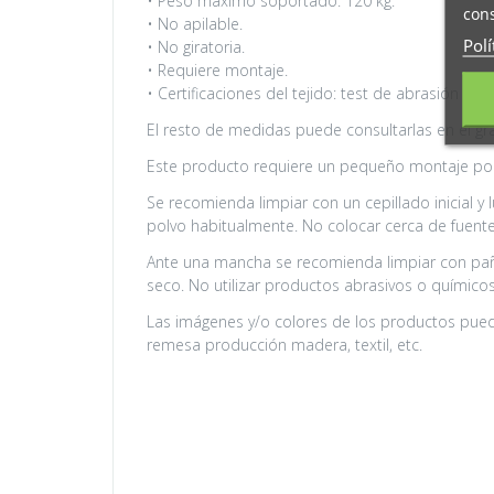
• Peso máximo soportado: 120 kg.
cons
• No apilable.
Polí
• No giratoria.
• Requiere montaje.
• Certificaciones del tejido: test de abrasión 20.00
El resto de medidas puede consultarlas en el gr
Este producto requiere un pequeño montaje por 
Se recomienda limpiar con un cepillado inicial y
polvo habitualmente. No colocar cerca de fuentes
Ante una mancha se recomienda limpiar con pañ
seco. No utilizar productos abrasivos o químicos (
Las imágenes y/o colores de los productos puede
remesa producción madera, textil, etc.