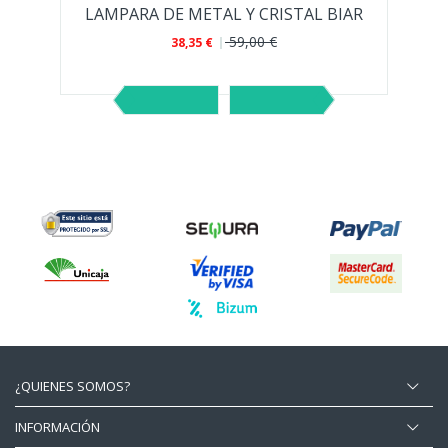
DE TECHO MINIA EN VIDRIO Y MADERA...
LAMPARA DE METAL Y CRISTAL BIAR
59,00 €
38,35 €
¿QUIENES SOMOS?
INFORMACIÓN