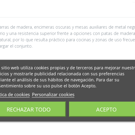
ras de madera, encimeras oscuras y mesas auxiliares de metal negr
io y una resistencia superior frente a opciones con patas de madera lig
ral, por lo que resulta práctico para cocinas y zonas de uso frecuen
rgar el conjunto.
 sitio web utiliza cookies propias y de terceros para mejorar nuest
icios y mostrarle publicidad relacionada con sus preferencias
ante el análisis de sus hábitos de navegación. Para dar su
entimiento sobre su uso pulse el botón Acepto.
tica de cookies
Personalizar cookies
piés integrado
RECHAZAR TODO
ACEPTO
 fondo)