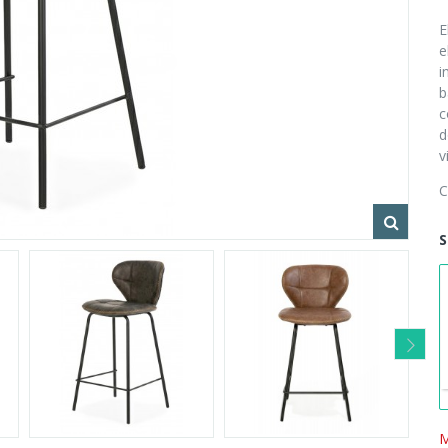
E
e
i
b
c
d
v
C
S
M