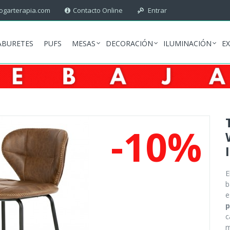
garterapia.com
Contacto Online
Entrar
ABURETES
PUFS
MESAS
DECORACIÓN
ILUMINACIÓN
E
-10%
E
b
e
p
c
m