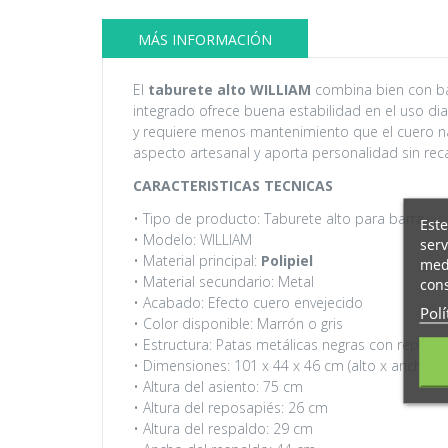
MÁS INFORMACIÓN
El
taburete alto WILLIAM
combina bien con bar
integrado ofrece buena estabilidad en el uso diar
y requiere menos mantenimiento que el cuero natu
aspecto artesanal y aporta personalidad sin reca
CARACTERISTICAS TECNICAS
• Tipo de producto: Taburete alto para barra
Este
• Modelo: WILLIAM
serv
• Material principal:
Polipiel
medi
• Material secundario: Metal
cons
• Acabado: Efecto cuero envejecido
Polí
• Color disponible: Marrón o gris
• Estructura: Patas metálicas negras con reposa
• Dimensiones: 101 x 44 x 46 cm (alto x ancho x
• Altura del asiento: 75 cm
• Altura del reposapiés: 26 cm
• Altura del respaldo: 29 cm