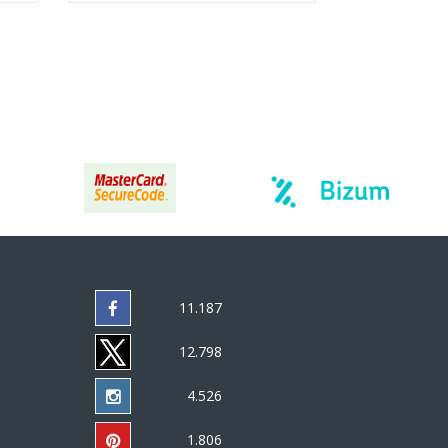
11.187
12.798
4.526
1.806