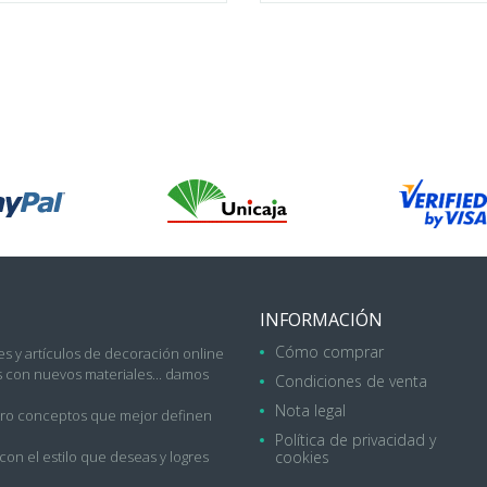
INFORMACIÓN
Cómo comprar
s y artículos de decoración online
con nuevos materiales... damos
Condiciones de venta
Nota legal
uatro conceptos que mejor definen
Política de privacidad y
on el estilo que deseas y logres
cookies