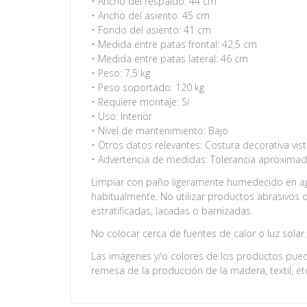
• Ancho del respaldo: 44 cm
• Ancho del asiento: 45 cm
• Fondo del asiento: 41 cm
• Medida entre patas frontal: 42,5 cm
• Medida entre patas lateral: 46 cm
• Peso: 7,5 kg
• Peso soportado: 120 kg
• Requiere montaje: Sí
• Uso: Interior
• Nivel de mantenimiento: Bajo
• Otros datos relevantes: Costura decorativa vis
• Advertencia de medidas: Tolerancia aproximad
Limpiar con paño ligeramente humedecido en agu
habitualmente. No utilizar productos abrasivos o 
estratificadas, lacadas o barnizadas.
No colocar cerca de fuentes de calor o luz solar
Las imágenes y/o colores de los productos puede
remesa de la producción de la madera, textil, et