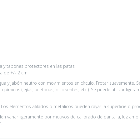
ta y tapones protectores en las patas
a de +/- 2 cm
a y jabón neutro con movimientos en círculo. Frotar suavemente. Se
químicos (lejías, acetonas, disolventes, etc.). Se puede utilizar liger
. Los elementos afilados o metálicos pueden rayar la superficie o pro
n variar ligeramente por motivos de calibrado de pantalla, luz ambie
c.