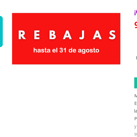
M
E
l
P
y
s