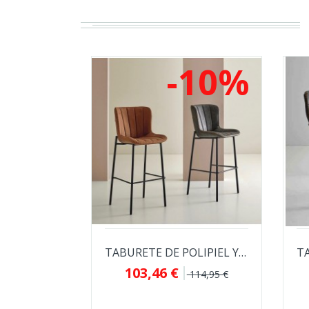
-10%
TABURETE DE POLIPIEL Y METAL JONAS-RILEY...
103,46 €
114,95 €