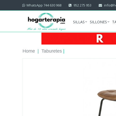
WhatsApp 744 630 968
952 275 953
info@ho
SILLAS
SILLONES
T
Home
|
Taburetes
|