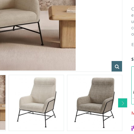
C
e
u
c
o
E
S
M