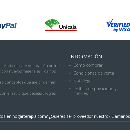
INFORMACIÓN
Cómo comprar
s y artículos de decoración online
con nuevos materiales... damos
Condiciones de venta
Nota legal
uatro conceptos que mejor definen
Política de privacidad y
on el estilo que deseas y logres
cookies
ctos en
hogarterapia.com
? ¿Quieres ser proveedor nuestro? Llámanos