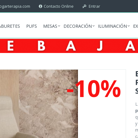
garterapia.com
Contacto Online
Entrar
ABURETES
PUFS
MESAS
DECORACIÓN
ILUMINACIÓN
E
-10%
p
q
y
m
c