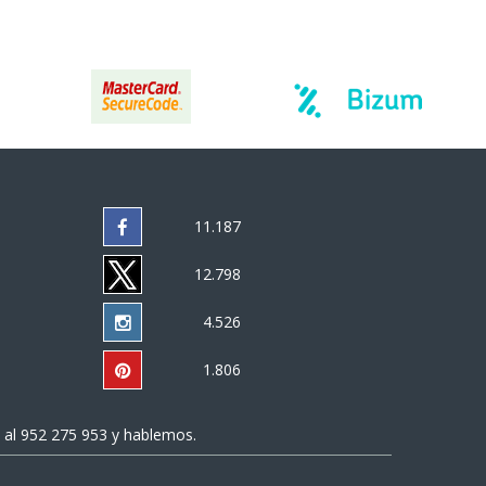
11.187
12.798
4.526
1.806
 al
952 275 953
y hablemos.