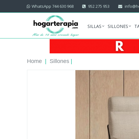
WhatsApp 744 630 968
952 275 953
info@ho
SILLAS
SILLONES
T
Home
|
Sillones
|