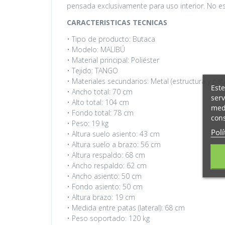
pensada exclusivamente para uso interior. No es 
CARACTERISTICAS TECNICAS
• Tipo de producto: Butaca
• Modelo: MALIBÚ
• Material principal: Poliéster
• Tejido: TANGO
• Materiales secundarios: Metal (estructura y pat
Este
• Ancho total: 70 cm
serv
• Alto total: 104 cm
medi
• Fondo total: 78 cm
cons
• Peso: 19 kg
Polí
• Altura suelo asiento: 43 cm
• Altura suelo a brazo: 56 cm
• Altura respaldo: 68 cm
• Ancho respaldo: 62 cm
• Ancho asiento: 50 cm
• Fondo asiento: 50 cm
• Altura brazo: 19 cm
• Medida entre patas (lateral): 68 cm
• Peso soportado: 120 kg