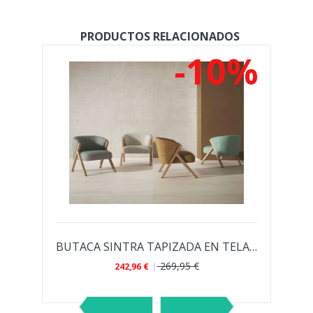
PRODUCTOS RELACIONADOS
%
-10%
OL GIRATORIA TAPIZADA CON BASE...
BUTACA SINTRA TAPIZADA EN TELA POLIÉSTER...
269,95 €
242,96 €