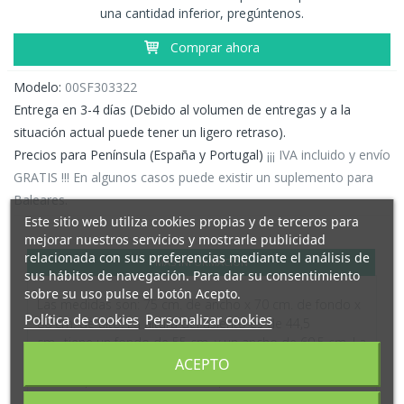
una cantidad inferior, pregúntenos.
Comprar ahora
Modelo:
00SF303322
Entrega en 3-4 días (Debido al volumen de entregas y a la
situación actual puede tener un ligero retraso).
Precios para Península (España y Portugal)
¡¡¡ IVA incluido y envío
GRATIS !!! En algunos casos puede existir un suplemento para
Baleares.
Este sitio web utiliza cookies propias y de terceros para
mejorar nuestros servicios y mostrarle publicidad
relacionada con sus preferencias mediante el análisis de
MÁS INFORMACIÓN
sus hábitos de navegación. Para dar su consentimiento
sobre su uso pulse el botón Acepto.
Las medidas son: 75 cm. de ancho x 70 cm. de fondo x
Política de cookies
Personalizar cookies
80 cm. de alto. La altura del asiento es de 44,5
cm.,
tiene un fondo de 55 cm. y un ancho de 60,5 cm.
La
altura del respaldo es de 35,5 cm. y el ancho es de 51
ACEPTO
cm. Las patas miden 17 cm. El peso del sillón es de 13
kg. y admite un peso de carga de 120 kg.