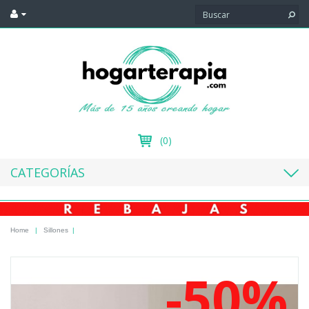
(0)
CATEGORÍAS
Home
|
Sillones
|
-50%