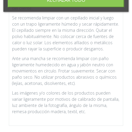
RECHAZAR TODO
Este producto requiere un pequeño montaje por parte
del cliente.
Se recomienda limpiar con un cepillado inicial y luego
con un trapo ligeramente húmedo y secar rápidamente.
El cepillado siempre en la misma dirección. Quitar el
polvo habitualmente. No colocar cerca de fuentes de
calor o luz solar. Los elementos afilados o metálicos
pueden rayar la superficie o producir desgarros.
Ante una mancha se recomienda limpiar con paño
ligeramente humedecido en agua y jabón neutro con
movimientos en círculo. Frotar suavemente. Secar con
paño seco. No utilizar productos abrasivos o químicos
(lejías, acetonas, disolventes, etc).
Las imágenes y/o colores de los productos pueden
variar ligeramente por motivos de calibrado de pantalla,
luz ambiente de la fotografía, ángulo de la misma,
remesa producción madera, textil, etc.