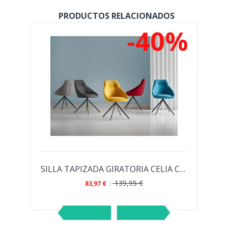
PRODUCTOS RELACIONADOS
%
-40%
S GWEN PARA...
SILLA TAPIZADA GIRATORIA CELIA CON PATAS...
139,95 €
83,97 €