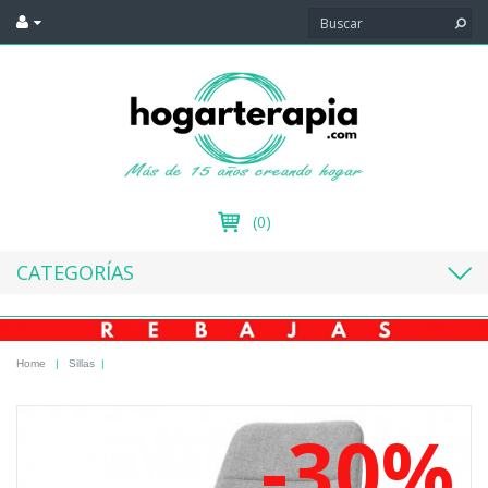
(0)
CATEGORÍAS
Home
|
Sillas
|
-30%