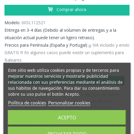
Comprar ahora
Modelo:
00SL112521
Entrega en 3-4 días (Debido al volumen de entregas y a la
situación actual puede tener un ligero retraso).
Precios para Península (España y Portugal)
¡¡¡ IVA incluido y envío
GRATIS !!! En algunos casos puede existir un suplemento para
Baleares.
Este sitio web utiliza cookies propias y de terceros para
mejorar nuestros servicios y mostrarle publicidad
MÁS INFORMACIÓN
relacionada con sus preferencias mediante el análisis de
sus hábitos de navegación. Para dar su consentimiento
sobre su uso pulse el botón Acepto.
Las medidas son: 49 cm. de ancho x 60,5 cm. de fondo
y 87 cm. de alto. La altura del asiento es de 48,5 cm.,
Política de cookies
Personalizar cookies
tiene un fondo de 43,5 cm. y un ancho de 46 cm. La
altura del respaldo es de 42 cm. y su ancho es de 40
ACEPTO
cm. El peso de cada silla es de 5 kg. y admite un peso
de carga de 120 kg.