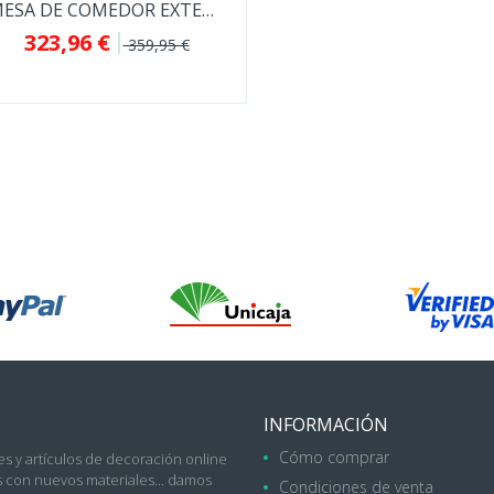
MESA DE COMEDOR EXTENSIBLE LIANA ESTILO...
323,96 €
359,95 €
INFORMACIÓN
Cómo comprar
s y artículos de decoración online
con nuevos materiales... damos
Condiciones de venta