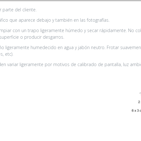
parte del cliente.
áfico que aparece debajo y también en las fotografías.
impiar con un trapo ligeramente húmedo y secar rápidamente. No colo
superficie o producir desgarros.
o ligeramente humedecido en agua y jabón neutro. Frotar suavemente
s, etc).
n variar ligeramente por motivos de calibrado de pantalla, luz ambie