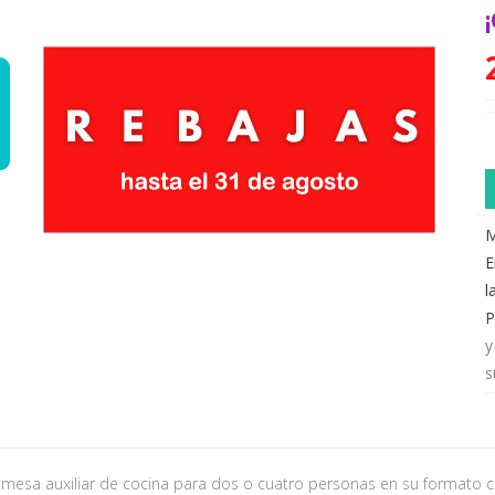
M
E
l
P
y
s
 mesa auxiliar de cocina para dos o cuatro personas en su formato 