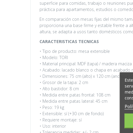
superficie para comidas, trabajo o reuniones pun
práctica para apartamentos, estudios o comedor
En comparación con mesas fijas del mismo tamañ
proporciona una base firme y estable frente a al
altura, se adapta a usos tanto domésticos como
CARACTERISTICAS TECNICAS
• Tipo de producto: mesa extensible
• Modelo: TORI
• Material principal: MDF (tapa) / madera maciza
• Acabado: lacado blanco o chapa en acabado 
• Dimensiones: 75 cm (alto) x 120 cm (ancho) x 
Este
• Grosor de la tapa: 2 cm
serv
• Alto bastidor: 8 cm
medi
• Medida entre patas frontal: 108 cm
cons
• Medida entre patas lateral: 45 cm
Polí
• Peso: 19 kg
• Extensible: sí (+30 cm de fondo)
• Requiere montaje: sí
• Uso: interior
• Tolerancia medidas: +/- 2 cm