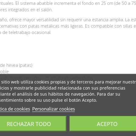
tuales. El sistema abatible incrementa el fondo en 25 cm (de 50 a 75 
es integrados en el salón.
o, ofrece mayor versatilidad sin requerir una estancia amplia. La 
ternativas con patas metálicas más ligeras. Es compatible con sillas
 de teletrabajo ocasional.
 de hevea (patas)
roble
50 cm (fondo cerrado) / 75 cm (fondo extendido)
 sitio web utiliza cookies propias y de terceros para mejorar nuest
icios y mostrarle publicidad relacionada con sus preferencias
ante el análisis de sus hábitos de navegación. Para dar su
entimiento sobre su uso pulse el botón Acepto.
tica de cookies
Personalizar cookies
RECHAZAR TODO
ACEPTO