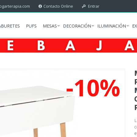
garterapia.com
Contacto Online
Entrar
ABURETES
PUFS
MESAS
DECORACIÓN
ILUMINACIÓN
E
-10%
c
e