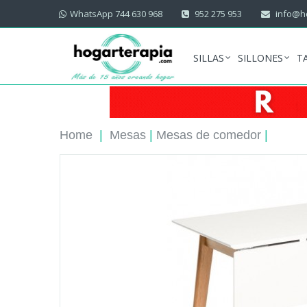
WhatsApp 744 630 968
952 275 953
info@ho
SILLAS
SILLONES
T
Home
|
Mesas
|
Mesas de comedor
|