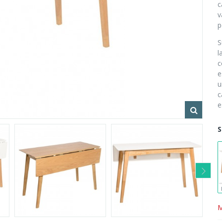
c
v
p
S
l
c
e
c
e
S
M