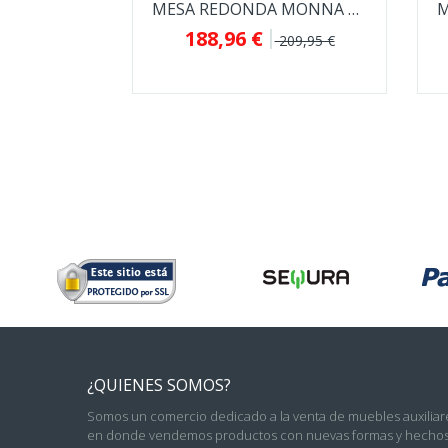
MESA REDONDA MONNA DE ESTILO NORDICO
188,96 €
209,95 €
¿QUIENES SOMOS?
Somos un comercio dedicado a la venta de muebles auxiliare
en donde vendemos productos con nuevas formas y hechos 