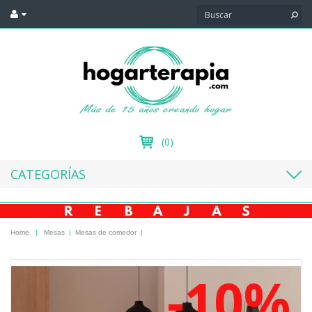
(0)
CATEGORÍAS
Home
|
Mesas
|
Mesas de comedor
|
-10%