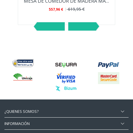
 PARA...
MESA DE COMEDOR DE MADERA MACIZA DE ROBLE...
619,95 €
557,96 €
¿QUIENES SOMOS?
INFORMACIÓN