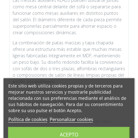
Las mesitas auxilaires KLAUS pueden utilizarse juntas
como mesa central delante del sofá o separarse para
funcionar como mesas auxiliares en distintos puntos
del salón. El diámetro diferente de cada pieza permite
superponerlas parcialmente para ahorrar espacio o
crear composiciones dinámicas.
La combinación de patas macizas y tapa chapada
ofrece una estructura más estable que muchas mesas
ligeras fabricadas íntegramente en MDF, manteniendo
un peso bajo. Su diseño redondo facilita la convivencia
con sofás de dos o tres plazas, alfombras rectangulares
o composiciones de salón de líneas limpias propias del
estilo escandinavo
.
Este sitio web utiliza cookies propias y de terceros para
CARACTERISTICAS TECNICAS
mejorar nuestros servicios y mostrarle publicidad
relacionada con sus preferencias mediante el análisis de
• Tipo de producto: set de mesitas auxiliares
sus hábitos de navegación. Para dar su consentimiento
• Modelo: KLAUS
sobre su uso pulse el botón Acepto.
• Material principal: roble
Política de cookies
Personalizar cookies
• Materiales secundarios: tapa en chapa de roble
• Acabado: natural
ACEPTO
• Dimensiones mesa 1 (alto x ancho x fondo): 45 x 50 x