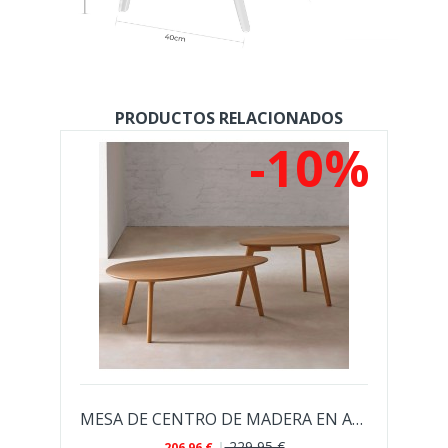
PRODUCTOS RELACIONADOS
%
-10%
 DE MESITAS ABEL DE CRISTAL TEMPLADO
MESA DE CENTRO DE MADERA EN ACABADO CHAPA...
229,95 €
206,96 €