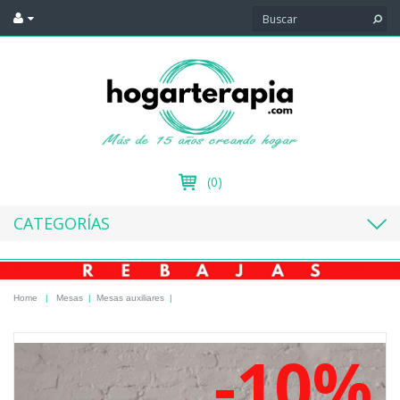
(0)
CATEGORÍAS
Home
|
Mesas
|
Mesas auxiliares
|
-10%