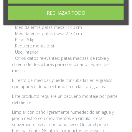
50 cm
• Dimensiones mesa 2 (alto x ancho x fondo): 40 x 40 x
RECHAZAR TODO
40 cm
• Grosor de tapa: 2 cm
• Medida entre patas mesa 1: 40 cm
• Medida entre patas mesa 2: 32 cm
• Peso: 6 kg
• Requiere montaje: sí
• Uso: interior
• Otros datos relevantes: patas macizas de roble y
diseño de dos alturas para combinar o separar las
mesas
El resto de medidas puede consultarlas en el gráfico
que aparece debajo y también en las fotografías.
Este producto requiere un pequeño montaje por parte
del cliente.
Limpiar con paño ligeramente humedecido en agua y
jabón neutro con movimientos en círculo. Frotar
suavemente. Secar con paño seco. Quitar el polvo
habitualmente. No utilizar productos abrasivos o