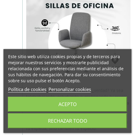
Este sitio web utiliza cookies propias y de terceros para
mejorar nuestros servicios y mostrarle publicidad
relacionada con sus preferencias mediante el análisis de
sus hábitos de navegación. Para dar su consentimiento
sobre su uso pulse el botón Acepto.
Política de cookies
Personalizar cookies
Pasas horas frente al ordenador, ¿verdad? Ya sea
teletrabajando, estudiando o gestionando tu propio
proyecto,
la silla en la que te sientas marca una
ACEPTO
diferencia real
en tu bienestar diario. En
Hogarterapia lo sabemos bien, por eso te traemos
RECHAZAR TODO
una selección de
sillas de oficina
que no solo cuidan
tu espalda, sino también tu espacio.