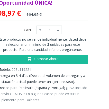
¡Oportunidad ÚNICA!
98,97 €
164,95 €
CANT.
Este producto no se vende individualmente. Usted debe
seleccionar un mínimo de
2
unidades para este
producto. Para una cantidad inferior, pregúntenos.
Comprar ahora
odelo:
00SL119221
ntrega en 3-4 días (Debido al volumen de entregas y a
a situación actual puede tener un ligero retraso).
recios para Península (España y Portugal)
¡¡¡ IVA incluido
 envío GRATIS !!! En algunos casos puede existir un
uplemento para Baleares.