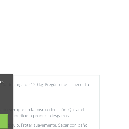
ros
peso de carga de 120 kg. Pregúntenos si necesita
lado siempre en la misma dirección. Quitar el
ar la superficie o producir desgarros.
n círculo. Frotar suavemente. Secar con paño