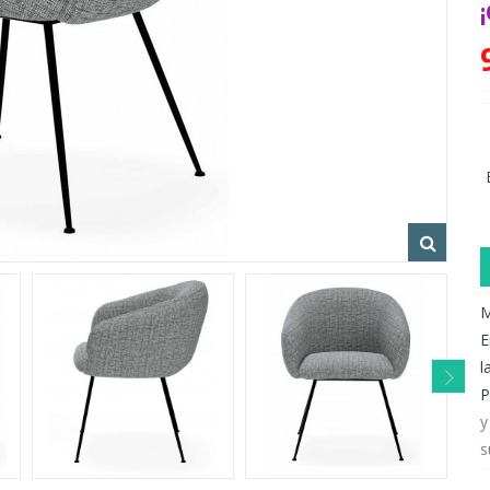
M
E
l
P
y
s