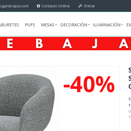
garterapia.com
Contacto Online
Entrar
ABURETES
PUFS
MESAS
DECORACIÓN
ILUMINACIÓN
E
-40%
S
t
c
T