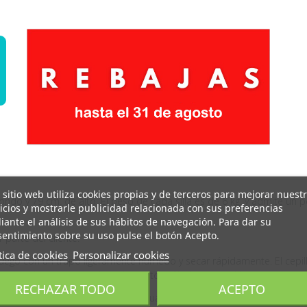
 sitio web utiliza cookies propias y de terceros para mejorar nuest
ondo y 79 cm. de alto.
El peso de cada silla es de 6 kg. y admite un 
icios y mostrarle publicidad relacionada con sus preferencias
ante el análisis de sus hábitos de navegación. Para dar su
entimiento sobre su uso pulse el botón Acepto.
parte del cliente.
tica de cookies
Personalizar cookies
 luego con un trapo ligeramente húmedo y secar rápidamente. El cepil
 de calor o luz solar. Los elementos afilados o metálicos pueden ray
RECHAZAR TODO
ACEPTO
o ligeramente humedecido en agua y jabón neutro con movimientos e