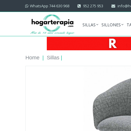
WhatsApp 744 630 968
952 275 953
info@ho
SILLAS
SILLONES
T
Home
|
Sillas
|