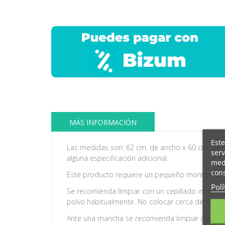
MÁS INFORMACIÓN
Este
Las medidas son: 62 cm. de ancho x 60 cm. de f
serv
alguna especificación adicional.
medi
cons
Este producto requiere un pequeño montaje por 
Polí
Se recomienda limpiar con un cepillado inicial y
polvo habitualmente. No colocar cerca de fuentes
Ante una mancha se recomienda limpiar con pañ