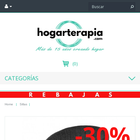
(0)
CATEGORÍAS
Home
|
Sillas
|
-30%