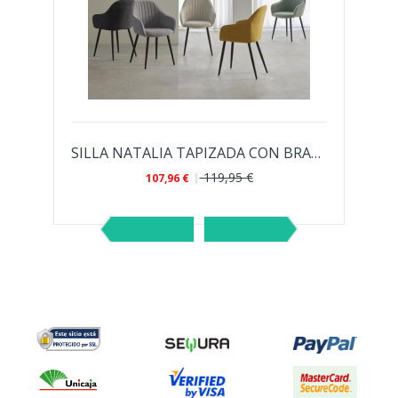
LA KORA TAPIZADA EN TELA ANTIMANCHAS...
SILLA NATALIA TAPIZADA CON BRAZOS EN TELA...
119,95 €
107,96 €