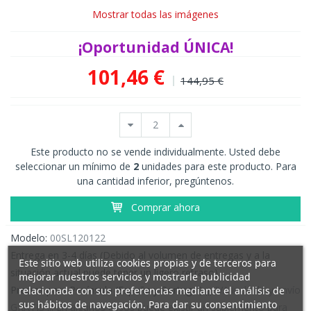
Mostrar todas las imágenes
¡Oportunidad ÚNICA!
101,46 €
144,95 €
Este producto no se vende individualmente. Usted debe
seleccionar un mínimo de
2
unidades para este producto. Para
una cantidad inferior, pregúntenos.
Comprar ahora
Modelo:
00SL120122
Entrega en 3-4 días (Debido al volumen de entregas y a la
Este sitio web utiliza cookies propias y de terceros para
situación actual puede tener un ligero retraso).
mejorar nuestros servicios y mostrarle publicidad
Precios para Península (España y Portugal)
¡¡¡ IVA incluido y envío
relacionada con sus preferencias mediante el análisis de
sus hábitos de navegación. Para dar su consentimiento
GRATIS !!! En algunos casos puede existir un suplemento para