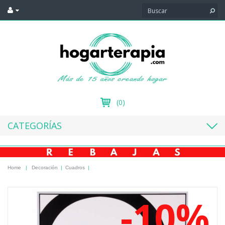
(0)
CATEGORÍAS
Home
|
Decoración
|
Cuadros
|
-10%