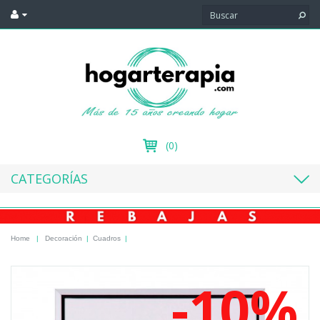
(0)
CATEGORÍAS
Home
|
Decoración
|
Cuadros
|
-10%