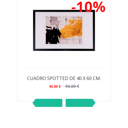
%
-10%
CUADRO SPOTTED DE 40 X 60 CM.
50,00 €
45,00 €