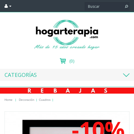
(0)
CATEGORÍAS
Home
|
Decoración
|
Cuadros
|
-10%