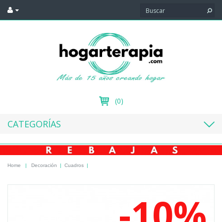
(0)
CATEGORÍAS
Home
|
Decoración
|
Cuadros
|
-10%