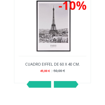
%
-10%
CUADRO EIFFEL DE 60 X 40 CM.
50,00 €
45,00 €