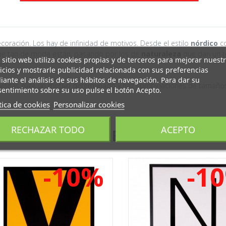
ecoración. Los hay de infinidad de motivos. Desde el estilo
nórdico
co
que tan de moda están, pasando por los de
naturaleza
que dan un to
 sitio web utiliza cookies propias y de terceros para mejorar nuest
etc.
icios y mostrarle publicidad relacionada con sus preferencias
ante el análisis de sus hábitos de navegación. Para dar su
 visitas elige un motivo determinado y haz combinaciones de tamaños,
entimiento sobre su uso pulse el botón Acepto.
tica de cookies
Personalizar cookies
RECHAZAR TODO
ACEPTO
PRODUCTOS RELACIONADOS
-10%
-1