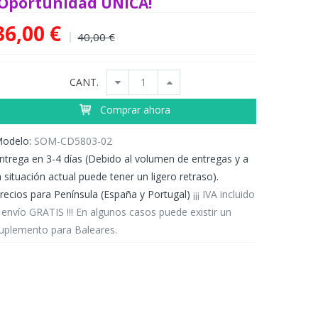
¡Oportunidad ÚNICA!
36,00 €
40,00 €
CANT.
Comprar ahora
odelo:
SOM-CD5803-02
ntrega en 3-4 días (Debido al volumen de entregas y a
a situación actual puede tener un ligero retraso).
recios para Península (España y Portugal)
¡¡¡ IVA incluido
 envío GRATIS !!! En algunos casos puede existir un
uplemento para Baleares.