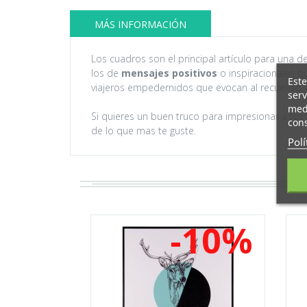
MÁS INFORMACIÓN
Los cuadros son el principal artículo para una d
los de
mensajes positivos
o inspiracionales 
Este
viajeros empedernidos que evocan al recuerdo, 
serv
medi
Si quieres un buen truco para impresionar a tus
cons
de lo que mas te guste.
Polí
-10%