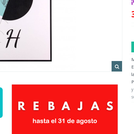
M
E
l
P
y
s