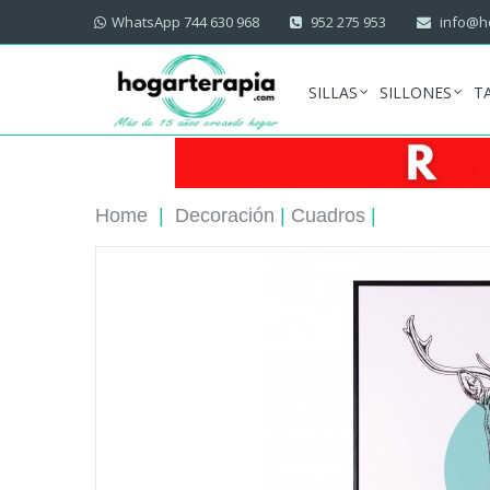
WhatsApp 744 630 968
952 275 953
info@ho
SILLAS
SILLONES
T
Home
|
Decoración
|
Cuadros
|