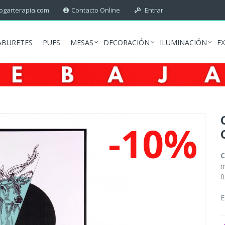
garterapia.com
Contacto Online
Entrar
ABURETES
PUFS
MESAS
DECORACIÓN
ILUMINACIÓN
E
-10%
C
m
0
E