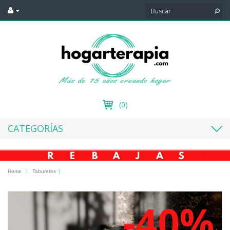
(0)
CATEGORÍAS
Home
|
Taburetes
|
-40%