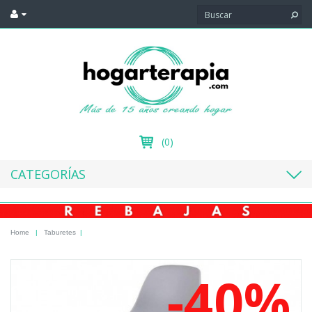
(0)
CATEGORÍAS
Home
|
Taburetes
|
-40%