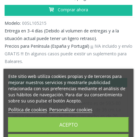
Comprar ahora
Modelo:
00SL105215
Entrega en 3-4 días (Debido al volumen de entregas y a la
situación actual puede tener un ligero retraso).
Precios para Península (España y Portugal)
¡¡¡ IVA incluido y envío
GRATIS !!! En algunos casos puede existir un suplemento para
Baleares.
Este sitio web utiliza cookies propias y de terceros para
mejorar nuestros servicios y mostrarle publicidad
MÁS INFORMACIÓN
relacionada con sus preferencias mediante el análisis de
sus hábitos de navegación. Para dar su consentimiento
Las medidas son: 41 cm. de ancho x 41 cm. de fondo y
sobre su uso pulse el botón Acepto.
81-101 cm. de alto. La altura del asiento es de 59,5-80
Política de cookies
Personalizar cookies
cm., tiene un fondo de 32 cm. y un ancho de 36 cm. La
altura del respaldo es de 23 cm. y su ancho es de 26
cm. La altura del suelo al reposapies es de 18,5-39 cm.
ACEPTO
El diámetro del pie es de 38,5 cm. El peso de cada
taburete es de 4,5 kg. y admite un peso de carga de 90