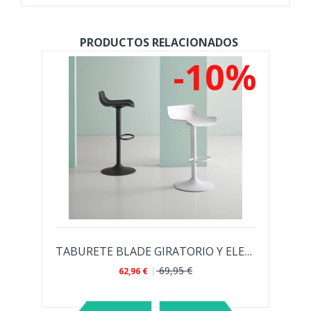
PRODUCTOS RELACIONADOS
%
-10%
ILENO SADIE PARA BARRA...
TABURETE BLADE GIRATORIO Y ELEVABLE
69,95 €
62,96 €