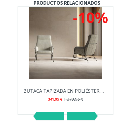
PRODUCTOS RELACIONADOS
%
-10%
PARA SALÓN ESTILO...
BUTACA TAPIZADA EN POLIÉSTER MALIBÚ PARA...
379,95 €
341,95 €