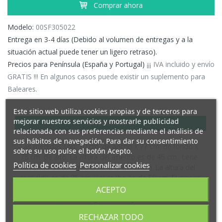
Comprar ahora
Modelo:
00SF305022
Entrega en 3-4 días (Debido al volumen de entregas y a la
situación actual puede tener un ligero retraso).
Precios para Península (España y Portugal)
¡¡¡ IVA incluido y envío
GRATIS !!! En algunos casos puede existir un suplemento para
Baleares.
Este sitio web utiliza cookies propias y de terceros para
mejorar nuestros servicios y mostrarle publicidad
MÁS INFORMACIÓN
relacionada con sus preferencias mediante el análisis de
sus hábitos de navegación. Para dar su consentimiento
Las medidas son: 70 cm. de ancho x 77 cm. de fondo x
sobre su uso pulse el botón Acepto.
78 cm. de alto. La altura del asiento es de 45 cm.,
tiene
Política de cookies
Personalizar cookies
un fondo de 57 cm. y un ancho de 61 cm.
La altura del
respaldo es de 25 cm. y el ancho es de 50 cm. El grosor
del asiento es de 20 cm. El peso del sillón es de 13 kg. y
ACEPTO
admite un peso de carga de 130 kg.
Este producto requiere un pequeño montaje por parte
RECHAZAR TODO