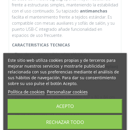
frente a estructuras simples, manteniendo la estabilidad
con el uso continuado. Su tapizado
antimanchas
facilita el mantenimiento frente a tejidos estándar. Es
compatible con mesas auxiliares y sofás de salón, y su
puerto USB-C integrado añade funcionalidad en
espacios de uso frecuente.
CARACTERISTICAS TECNICAS
• Tipo de producto: sillón relax eléctrico
Este sitio web utiliza cookies propias y de terceros para
• Modelo: MISAKI
mejorar nuestros servicios y mostrarle publicidad
• Material principal:
tejido (94% poliéster + 6% nylon)
relacionada con sus preferencias mediante el análisis de
ANTIMANCHAS
sus hábitos de navegación. Para dar su consentimiento
• Materiales secundarios: asiento con muelle ensacado
sobre su uso pulse el botón Acepto.
y muelle zig-zag
• Acabado: tapizado en gris oscuro
Política de cookies
Personalizar cookies
• Dimensiones (alto x ancho x fondo): 107 x 80 x 84 cm
(cerrado)
ACEPTO
• Dimensiones abierto: fondo 170 cm / alto 71 cm
• Altura del asiento: 47 cm (cerrado)
• Peso soportado: 150 kg
RECHAZAR TODO
• Requiere montaje: sí