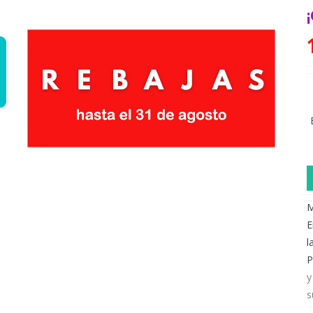
M
E
l
P
y
s