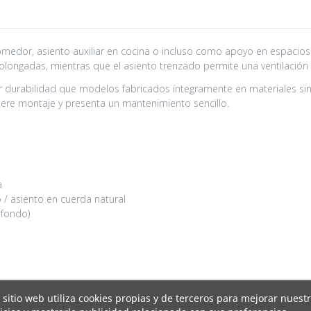
 comedor, asiento auxiliar en cocina o incluso como apoyo en espacio
olongadas, mientras que el asiento trenzado permite una ventilación
r durabilidad que modelos fabricados íntegramente en materiales s
iere montaje y presenta un mantenimiento sencillo.
a
 / asiento en cuerda natural
 fondo)
 sitio web utiliza cookies propias y de terceros para mejorar nuest