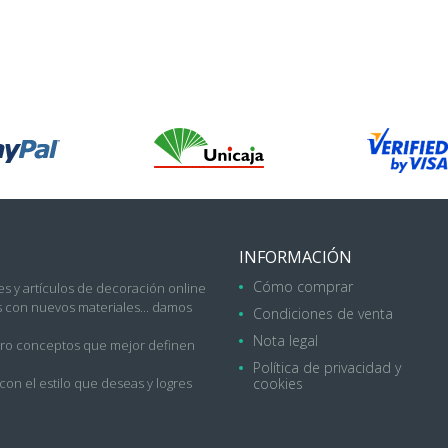
INFORMACIÓN
Cómo comprar
s y artículos de decoración online
con nuevos materiales... damos
Condiciones de venta
Nota legal
uatro conceptos que mejor definen
Política de privacidad y
on el estilo que deseas y logres
cookies