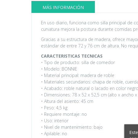
MÁS INFORMACIÓN
En uso diario, funciona como silla principal de
curvatura mejora la postura durante comidas pr
Gracias a su estructura de madera, ofrece mayo
estándar de entre 72 y 76 cm de altura. No requ
CARACTERISTICAS TECNICAS
• Tipo de producto: silla de comedor
• Modelo: BONNIE
• Material principal: madera de roble
• Materiales secundarios: chapa de roble, cuerd
• Acabado: roble natural o lacado en color negro
• Dimensiones: 78 x 52 x 52,5 cm (alto x ancho x
• Altura del asiento: 45 cm
• Peso: 4,5 kg
• Requiere montaje: no
• Uso: interior
• Nivel de mantenimiento: bajo
Este
• Apilable: no