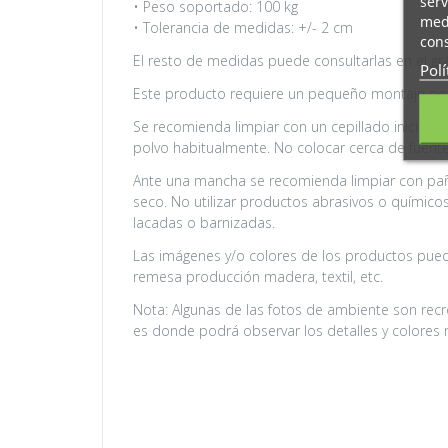
serv
• Peso soportado: 100 kg
medi
• Tolerancia de medidas: +/- 2 cm
cons
El resto de medidas puede consultarlas en el gr
Polí
Este producto requiere un pequeño montaje por 
Se recomienda limpiar con un cepillado inicial y
polvo habitualmente. No colocar cerca de fuentes
Ante una mancha se recomienda limpiar con pañ
seco. No utilizar productos abrasivos o químicos (
lacadas o barnizadas.
Las imágenes y/o colores de los productos puede
remesa producción madera, textil, etc.
Nota: Algunas de las fotos de ambiente son recr
es donde podrá observar los detalles y colores 