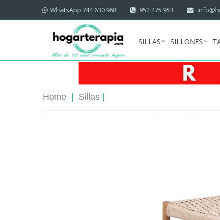
WhatsApp 744 630 968
952 275 953
info@ho
SILLAS
SILLONES
T
Home
|
Sillas
|