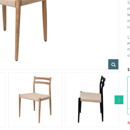
S
m
l
m
n
r
m
o
S
M