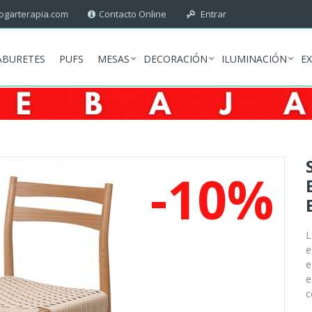
garterapia.com
Contacto Online
Entrar
ABURETES
PUFS
MESAS
DECORACIÓN
ILUMINACIÓN
E
-10%
e
e
e
c