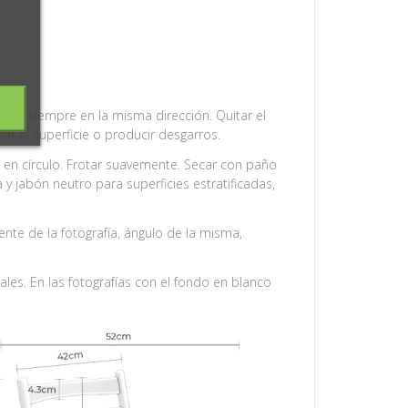
lado siempre en la misma dirección. Quitar el
ar la superficie o producir desgarros.
n círculo. Frotar suavemente. Secar con paño
a y jabón neutro para superficies estratificadas,
nte de la fotografía, ángulo de la misma,
les. En las fotografías con el fondo en blanco