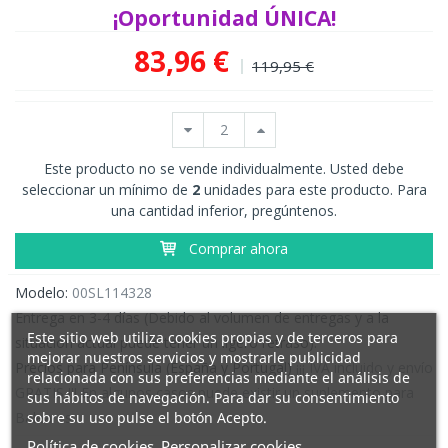
¡Oportunidad ÚNICA!
83,96 €
119,95 €
Este producto no se vende individualmente. Usted debe
seleccionar un mínimo de
2
unidades para este producto. Para
una cantidad inferior, pregúntenos.
Comprar ahora
Modelo:
00SL114328
Entrega en 3-4 días (Debido al volumen de entregas y a la
Este sitio web utiliza cookies propias y de terceros para
situación actual puede tener un ligero retraso).
mejorar nuestros servicios y mostrarle publicidad
Precios para Península (España y Portugal)
¡¡¡ IVA incluido y envío
relacionada con sus preferencias mediante el análisis de
GRATIS !!! En algunos casos puede existir un suplemento para
sus hábitos de navegación. Para dar su consentimiento
sobre su uso pulse el botón Acepto.
Baleares.
Política de cookies
Personalizar cookies