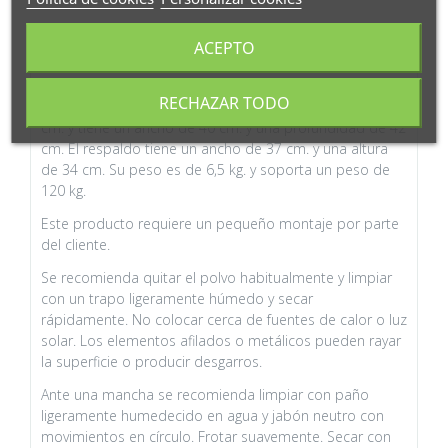
MÁS INFORMACIÓN
ACEPTO
Las medidas son: 53 cm. de ancho x 57cm. de fondo x
RECHAZAR TODO
77 cm. de alto. La altura del suelo al asiento es de 47
cm. y tiene un ancho de 40 cm. y una profundidad de 42
cm. El respaldo tiene un ancho de 37 cm. y una altura
de 34 cm. Su peso es de 6,5 kg. y soporta un peso de
120 kg.
Este producto requiere un pequeño montaje por parte
del cliente.
Se recomienda quitar el polvo habitualmente y limpiar
con un trapo ligeramente húmedo y secar
rápidamente. No colocar cerca de fuentes de calor o luz
solar. Los elementos afilados o metálicos pueden rayar
la superficie o producir desgarros.
Ante una mancha se recomienda limpiar con paño
ligeramente humedecido en agua y jabón neutro con
movimientos en círculo. Frotar suavemente. Secar con