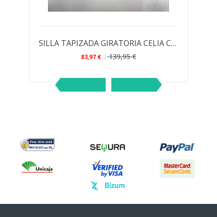
PIZADA EN POLIÉSTER PARA...
SILLA TAPIZADA GIRATORIA CELIA CON PATAS...
139,95 €
83,97 €