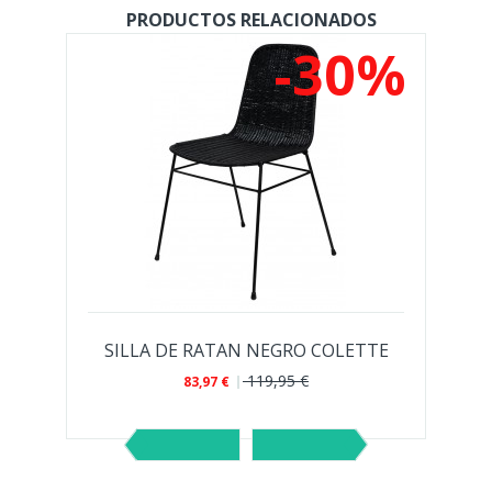
PRODUCTOS RELACIONADOS
%
-30%
ON BRAZOS NANCY DE RATAN TRENZADO
SILLA DE RATAN NEGRO COLETTE
119,95 €
83,97 €