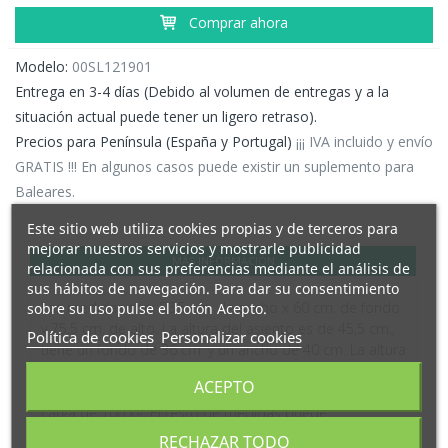
Comprar ahora
Modelo:
00SL121901
Entrega en 3-4 días (Debido al volumen de entregas y a la
situación actual puede tener un ligero retraso).
Precios para Península (España y Portugal)
¡¡¡ IVA incluido y envío
GRATIS !!! En algunos casos puede existir un suplemento para
Baleares.
Este sitio web utiliza cookies propias y de terceros para
mejorar nuestros servicios y mostrarle publicidad
MÁS INFORMACIÓN
relacionada con sus preferencias mediante el análisis de
sus hábitos de navegación. Para dar su consentimiento
Las medidas son: 56,5 cm. de ancho x 60 cm. de fondo
sobre su uso pulse el botón Acepto.
y 75,5 cm. de alto. La altura del asiento es de 45,5 cm.,
Política de cookies
Personalizar cookies
tiene un fondo de 36 cm. y un ancho de 40 cm. La altura
del respaldo es de 34 cm. y su ancho es de 34 cm. El
ACEPTO
peso de cada silla es de 6 kg. y admite un peso de
carga de 100 kg. El resto de medidas puede
consultarlas en el gráfico que aparece debajo y también
RECHAZAR TODO