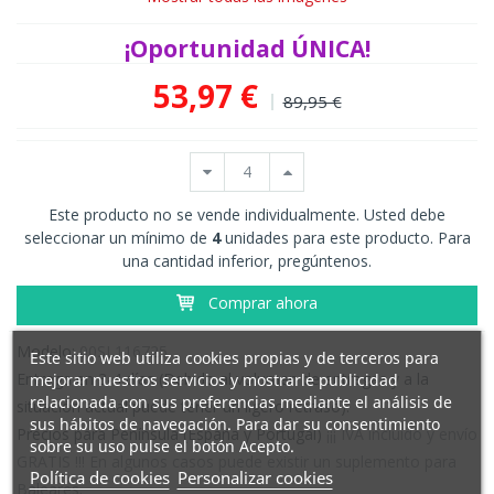
¡Oportunidad ÚNICA!
53,97 €
89,95 €
Este producto no se vende individualmente. Usted debe
seleccionar un mínimo de
4
unidades para este producto. Para
una cantidad inferior, pregúntenos.
Comprar ahora
Modelo:
00SL116725
Este sitio web utiliza cookies propias y de terceros para
Entrega en 3-4 días (Debido al volumen de entregas y a la
mejorar nuestros servicios y mostrarle publicidad
relacionada con sus preferencias mediante el análisis de
situación actual puede tener un ligero retraso).
sus hábitos de navegación. Para dar su consentimiento
Precios para Península (España y Portugal)
¡¡¡ IVA incluido y envío
sobre su uso pulse el botón Acepto.
GRATIS !!! En algunos casos puede existir un suplemento para
Política de cookies
Personalizar cookies
Baleares.