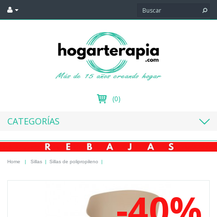
(0)
CATEGORÍAS
Home
|
Sillas
|
Sillas de polipropileno
|
-40%