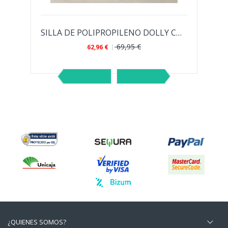
TAS DE METAL
SILLA DE POLIPROPILENO DOLLY CON BRAZOS...
69,95 €
62,96 €
¿QUIENES SOMOS?