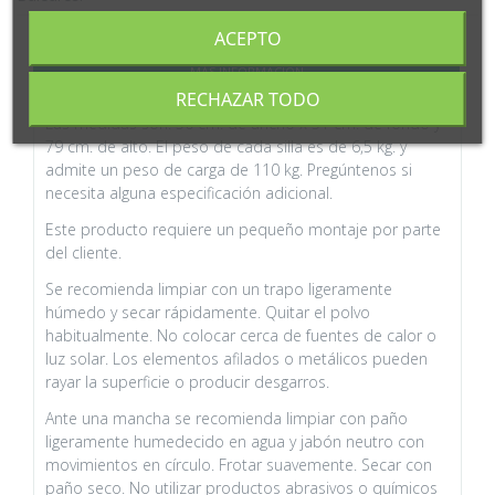
ACEPTO
MÁS INFORMACIÓN
RECHAZAR TODO
Las medidas son: 50 cm. de ancho x 51 cm. de fondo y
79 cm. de alto. El peso de cada silla es de 6,5 kg. y
admite un peso de carga de 110 kg.
Pregúntenos si
necesita alguna especificación adicional.
Este producto requiere un pequeño montaje por parte
del cliente.
Se recomienda limpiar con un trapo ligeramente
húmedo y secar rápidamente. Quitar el polvo
habitualmente. No colocar cerca de fuentes de calor o
luz solar. Los elementos afilados o metálicos pueden
rayar la superficie o producir desgarros.
Ante una mancha se recomienda limpiar con paño
ligeramente humedecido en agua y jabón neutro con
movimientos en círculo. Frotar suavemente. Secar con
paño seco. No utilizar productos abrasivos o químicos