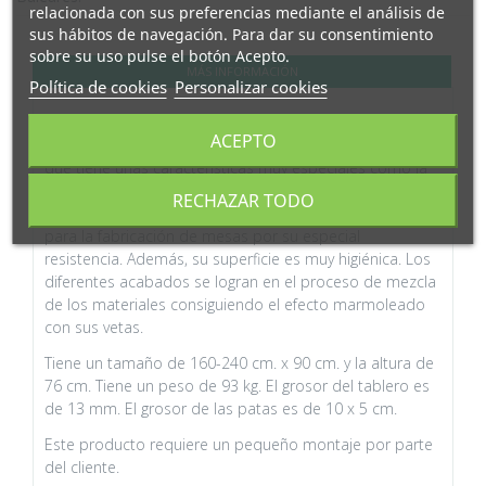
relacionada con sus preferencias mediante el análisis de
sus hábitos de navegación. Para dar su consentimiento
sobre su uso pulse el botón Acepto.
MÁS INFORMACIÓN
Política de cookies
Personalizar cookies
El porcelánico es un nuevo material supercompacto
ACEPTO
creado con materiales naturales sometidos a cocción
que tiene unas características muy especiales como la
resistencia al rayado, al calor, al fuego, a los productos
RECHAZAR TODO
químicos, etc., lo que lo hace especialmente interesante
para la fabricación de mesas por su especial
resistencia. Además, su superficie es muy higiénica. Los
diferentes acabados se logran en el proceso de mezcla
de los materiales consiguiendo el efecto marmoleado
con sus vetas.
Tiene un tamaño de 160-240 cm. x 90 cm. y la altura de
76 cm. Tiene un peso de 93 kg. El grosor del tablero es
de 13 mm. El grosor de las patas es de 10 x 5 cm.
Este producto requiere un pequeño montaje por parte
del cliente.