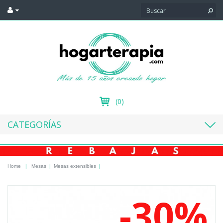
(0)
CATEGORÍAS
Home
|
Mesas
|
Mesas extensibles
|
-30%