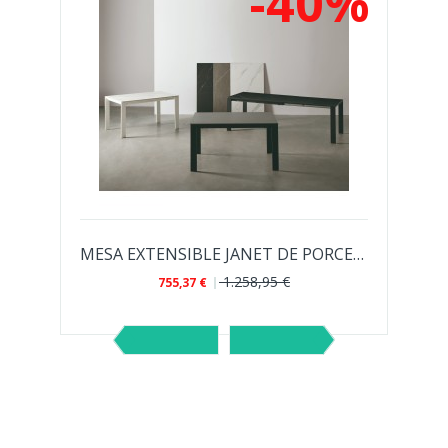
%
-40%
SE DE...
MESA EXTENSIBLE JANET DE PORCELANICO
1.258,95 €
755,37 €