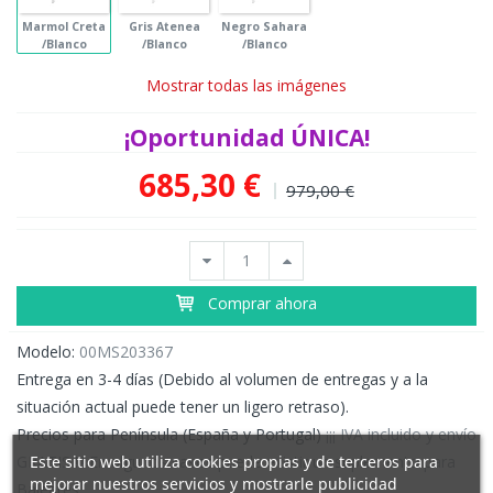
Marmol Creta
Gris Atenea
Negro Sahara
/Blanco
/Blanco
/Blanco
Mostrar todas las imágenes
¡Oportunidad ÚNICA!
685,30 €
979,00 €
Comprar ahora
Modelo:
00MS203367
Entrega en 3-4 días (Debido al volumen de entregas y a la
situación actual puede tener un ligero retraso).
Precios para Península (España y Portugal)
¡¡¡ IVA incluido y envío
GRATIS !!! En algunos casos puede existir un suplemento para
Este sitio web utiliza cookies propias y de terceros para
mejorar nuestros servicios y mostrarle publicidad
Baleares.