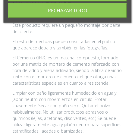
• Nivel de mantenimiento: Bajo
• Otros datos relevantes: Pequeñas irregularidades y
RECHAZAR TODO
poros visibles propios del acabado
Este producto requiere un pequeño montaje por parte
del cliente.
El resto de medidas puede consultarlas en el gráfico
que aparece debajo y también en las fotografías.
El Cemento GFRC es un material compuesto, formado
por una matriz de mortero de cemento reforzado con
fibra de vidrio y arena aditivado, siendo la fibra de vidrio
junto con el mortero de cemento, el que otorga unas
características especiales en cuanto a resistencia.
Limpiar con paño ligeramente humedecido en agua y
jabón neutro con movimientos en círculo. Frotar
suavemente. Secar con paño seco. Quitar el polvo
habitualmente. No utilizar productos abrasivos o
químicos (lejías, acetonas, disolventes, etc.) Se puede
utilizar ligeramente agua y jabón neutro para superficies
estratificadas, lacadas o barnizadas.