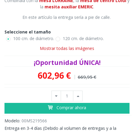
Combínala con la
mesa LORRAINE
, la
mesa de centro LUIGI
y
la
mesita auxiliar EMERIC
.
En este artículo la entrega sería a pie de calle.
Seleccione el tamaño
100 cm. de diámetro.
120 cm. de diámetro.
Mostrar todas las imágenes
¡Oportunidad ÚNICA!
602,96 €
669,95 €
Comprar ahora
Modelo:
00MS219566
Entrega en 3-4 días (Debido al volumen de entregas y a la