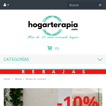
(0)
CATEGORÍAS
Home
|
Mesas
|
Mesas de comedor
|
-10%