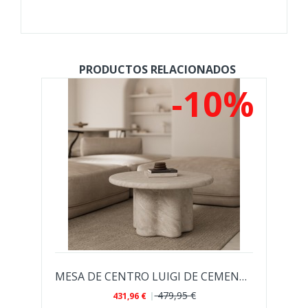
PRODUCTOS RELACIONADOS
%
-10%
EDOR DE CEMENTO GFRC THELMA...
MESA DE CENTRO LUIGI DE CEMENTO GFRC CON...
479,95 €
431,96 €