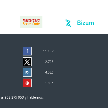
11.187
12.798
4.526
1.806
 al
952 275 953
y hablemos.