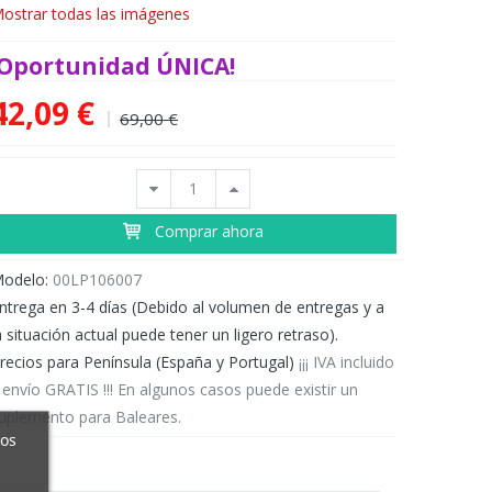
ostrar todas las imágenes
¡Oportunidad ÚNICA!
42,09 €
69,00 €
Comprar ahora
odelo:
00LP106007
ntrega en 3-4 días (Debido al volumen de entregas y a
a situación actual puede tener un ligero retraso).
recios para Península (España y Portugal)
¡¡¡ IVA incluido
 envío GRATIS !!! En algunos casos puede existir un
uplemento para Baleares.
ros