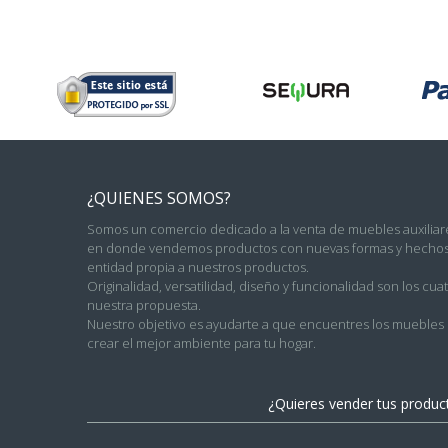
¿QUIENES SOMOS?
Somos un comercio dedicado a la venta de muebles auxiliare
en donde vendemos productos con nuevas formas y hechos 
entidad propia a nuestros productos.
Originalidad, versatilidad, diseño y funcionalidad son los c
nuestra propuesta.
Nuestro objetivo es ayudarte a que encuentres los muebles c
crear el mejor ambiente para tu hogar.
¿Quieres vender tus produ