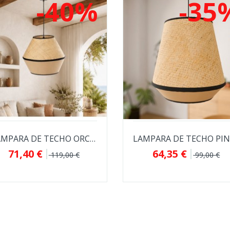
-40%
-35
LÁMPARA DE TECHO ORCE DE FIBRA NATURAL Y...
71,40 €
64,35 €
119,00 €
99,00 €