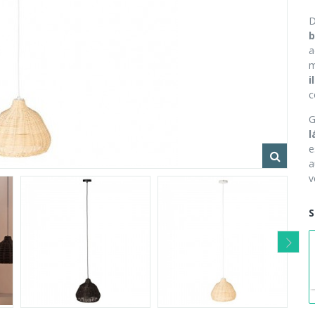
D
b
a
m
i
c
G
l
e
a
v
S