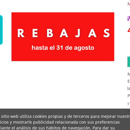
M
M
E
l
P
y
s
 sitio web utiliza cookies propias y de terceros para mejorar nuest
icios y mostrarle publicidad relacionada con sus preferencias
ante el análisis de sus hábitos de navegación. Para dar su