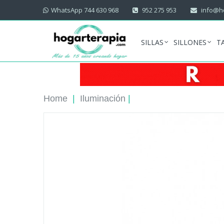
WhatsApp 744 630 968
952 275 953
info@ho
SILLAS
SILLONES
T
Home
|
Iluminación
|