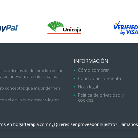
INFORMACIÓN
Cómo comprar
s y artículos de decoración online
con nuevos materiales... damos
Condiciones de venta
Nota legal
uatro conceptos que mejor definen
Política de privacidad y
on el estilo que deseas y logres
cookies
ctos en
hogarterapia.com
? ¿Quieres ser proveedor nuestro? Llámanos