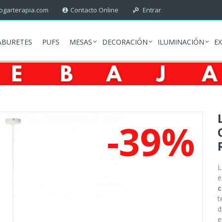
garterapia.com
Contacto Online
Entrar
ABURETES
PUFS
MESAS
DECORACIÓN
ILUMINACIÓN
E
-39%
e
c
t
d
e