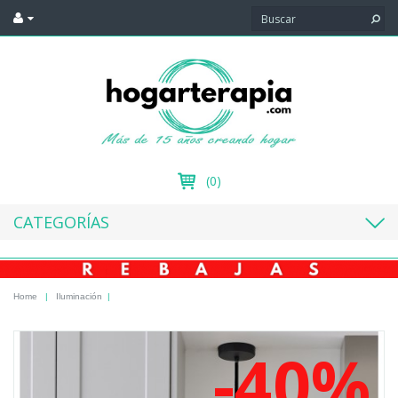
(0)
CATEGORÍAS
Home
|
Iluminación
|
-40%