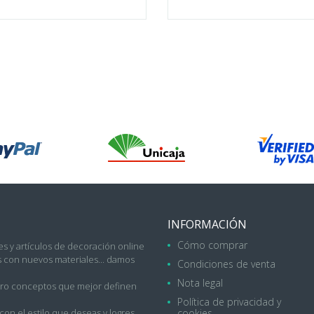
INFORMACIÓN
Cómo comprar
s y artículos de decoración online
con nuevos materiales... damos
Condiciones de venta
Nota legal
uatro conceptos que mejor definen
Política de privacidad y
on el estilo que deseas y logres
cookies