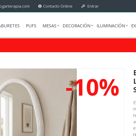
garterapia.com
Contacto Online
Entrar
ABURETES
PUFS
MESAS
DECORACIÓN
ILUMINACIÓN
E
-10%
E
m
t
a
e
r