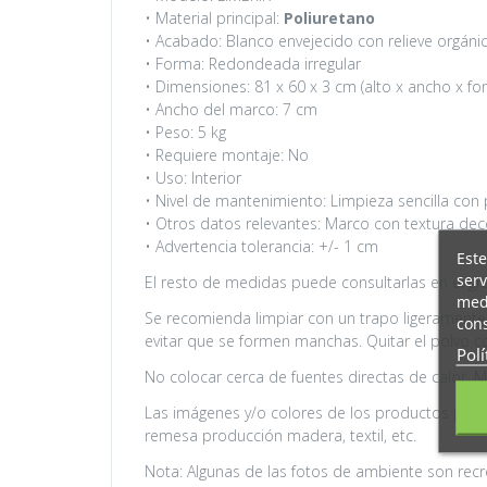
• Material principal:
Poliuretano
• Acabado: Blanco envejecido con relieve orgáni
• Forma: Redondeada irregular
• Dimensiones: 81 x 60 x 3 cm (alto x ancho x fo
• Ancho del marco: 7 cm
• Peso: 5 kg
• Requiere montaje: No
• Uso: Interior
• Nivel de mantenimiento: Limpieza sencilla co
• Otros datos relevantes: Marco con textura decor
• Advertencia tolerancia: +/- 1 cm
Este
serv
El resto de medidas puede consultarlas en el gr
medi
Se recomienda limpiar con un trapo ligeramente
cons
evitar que se formen manchas. Quitar el polvo co
Polí
No colocar cerca de fuentes directas de calor. M
Las imágenes y/o colores de los productos puede
remesa producción madera, textil, etc.
Nota: Algunas de las fotos de ambiente son recr