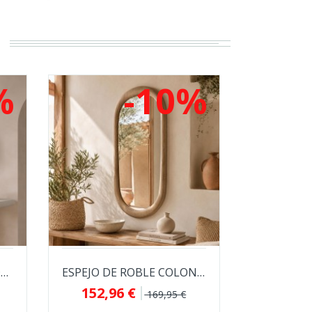
%
-10%
ESPEJO DE PARED DE MDF LACADO KABUL PARA...
ESPEJO DE ROBLE COLONIA PARA RECIBIDOR O...
152,96 €
169,95 €