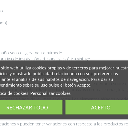
co
ndo)
n paño seco o ligeramente húmedo
ativa de inspiración artesanal y estética vintage
 sitio web utiliza cookies propias y de terceros para mejorar nuest
icios y mostrarle publicidad relacionada con sus preferencias
áfico que aparece debajo y también en las fotografías.
ante el análisis de sus hábitos de navegación. Para dar su
 húmedo y secar rápidamente. Si algo de líquido se derrama sobre el
entimiento sobre su uso pulse el botón Acepto.
n un plumero. No utilizar productos abrasivos como acetonas, lejías,
tica de cookies
Personalizar cookies
antener alejado de la luz solar directa. Los elementos afilados pueden
RECHAZAR TODO
ACEPTO
n variar ligeramente por motivos de calibrado de pantalla, luz ambie
eaciones y pueden tener variaciones con respecto a los productos rea