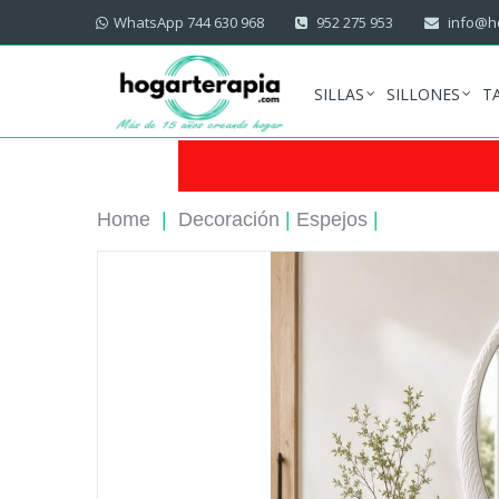
WhatsApp 744 630 968
952 275 953
info@ho
SILLAS
SILLONES
T
Home
|
Decoración
|
Espejos
|