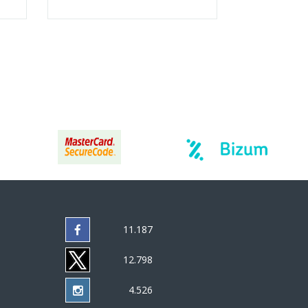
11.187
12.798
4.526