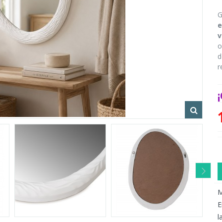
G
e
v
o
d
r
M
E
l