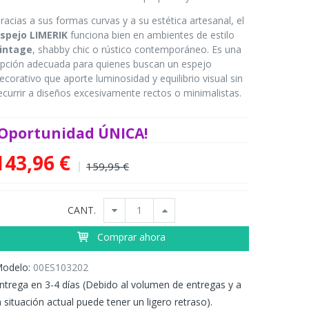
racias a sus formas curvas y a su estética artesanal, el
spejo LIMERIK
funciona bien en ambientes de estilo
intage
, shabby chic o rústico contemporáneo. Es una
pción adecuada para quienes buscan un espejo
ecorativo que aporte luminosidad y equilibrio visual sin
ecurrir a diseños excesivamente rectos o minimalistas.
¡Oportunidad ÚNICA!
143,96 €
159,95 €
CANT.
Comprar ahora
odelo:
00ES103202
ntrega en 3-4 días (Debido al volumen de entregas y a
a situación actual puede tener un ligero retraso).