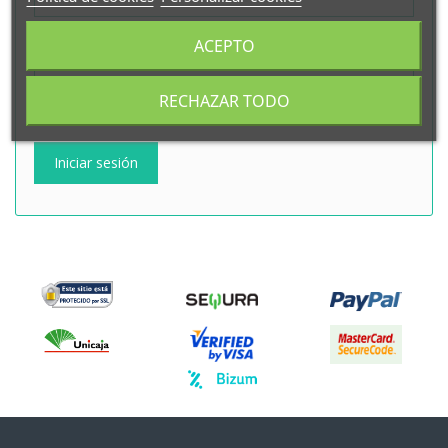
Contraseña
ACEPTO
RECHAZAR TODO
¿Olvidaste tu contraseña?
Iniciar sesión